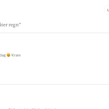
L
åter regn
”
idag
Kram