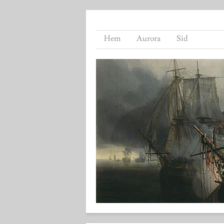
Hem
Aurora
Sid