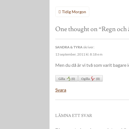
Inläggsnavigering
Tidig Morgon
One thought on “
Regn och 
SANDRA & TYRA
skriver:
13 september, 2011 kl. 8:18 e m
Men du då är vi två som varit bagare 
Gilla
(
0
)
Ogilla
(
0
)
Svara
LÄMNA ETT SVAR