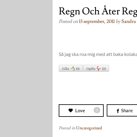
Regn Och Åter Re
Posted on
13 september, 2011
by
Sandra 
Så jag ska roa mig med att baka kola
Gilla
(
0
)
Ogilla
(
0
)
Love
Share
0
Posted in
Uncategorized