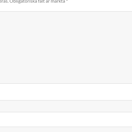
eras.
Obligatoriska fält är märkta
*