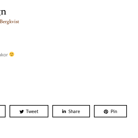
gn
Bergkvist
kakor
Tweet
Share
Pin