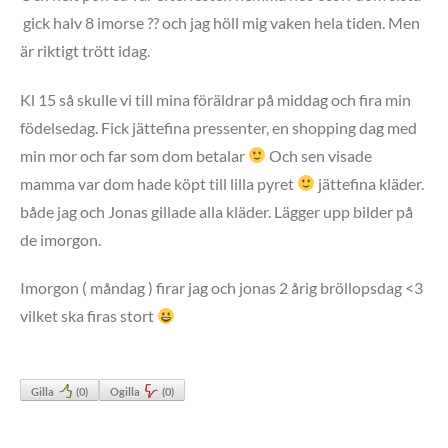
gick halv 8 imorse ?? och jag höll mig vaken hela tiden. Men
är riktigt trött idag.
Kl 15 så skulle vi till mina föräldrar på middag och fira min
födelsedag. Fick jättefina pressenter, en shopping dag med
min mor och far som dom betalar
Och sen visade
mamma var dom hade köpt till lilla pyret
jättefina kläder.
både jag och Jonas gillade alla kläder. Lägger upp bilder på
de imorgon.
Imorgon ( måndag ) firar jag och jonas 2 årig bröllopsdag <3
vilket ska firas stort
Gilla
(
0
)
Ogilla
(
0
)