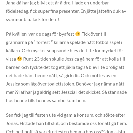
Jaha då har jag blivit ett år äldre. Hade en underbar
födelsedag, fick super fina presenter. En jätte jättefin duk av
svärmor bla. Tack för den!!!
På kvällen var de dags för byafest
Fick över till
grannarna på ” förfest ” killarna spelade nått fotbollsspel i
källarn. Och mycket snapsande blev de. Lite för mycket för
vissa
Runt 23 tiden skulle Jessica gå hem för att kolla till
barnen och tyckte det tog ett jäkla tag så blev lite orolig att
det hade hänt henne nått, så gick dit. Och möttes av en
Jessica som låg över toalettstolen. Behöver jag nämna nått
mer ?? iaf har jag aldrig sett Jesscia i det skicket. Så stannade
hos henne tills hennes sambo kom hem.
Sen fick jag till festen ute vid gamla konsum, och sökte efter
Jonas. Hittade han till slut, och bestämde oss för att gå hem.
Och helt poff så var efterfesten hemma hos oss?? dom sista