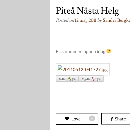
Piteå Nästa Helg
Posted on
12 maj, 2011
by
Sandra Bergkv
Fick nummer lappen idag
Gilla
(
0
)
Ogilla
(
0
)
Love
Share
0