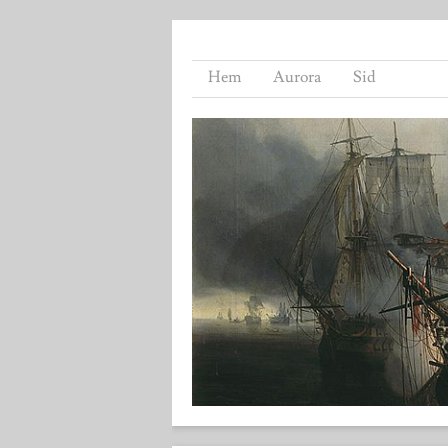
Hem
Aurora
Sid