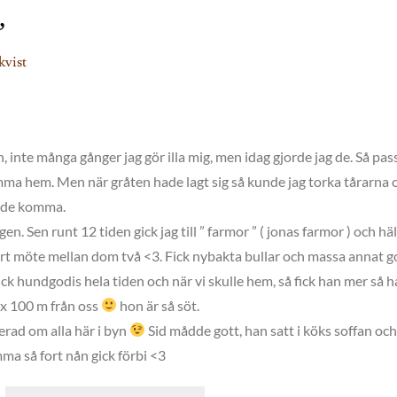
”
kvist
, inte många gånger jag gör illa mig, men idag gjorde jag de. Så pass
mma hem. Men när gråten hade lagt sig så kunde jag torka tårarna 
övde komma.
gen. Sen runt 12 tiden gick jag till ” farmor ” ( jonas farmor ) och h
kärt möte mellan dom två <3. Fick nybakta bullar och massa annat g
ick hundgodis hela tiden och när vi skulle hem, så fick han mer så 
ax 100 m från oss
hon är så söt.
erad om alla här i byn
Sid mådde gott, han satt i köks soffan oc
ma så fort nån gick förbi <3