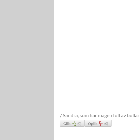
/ Sandra, som har magen full av bullar
Gilla
(
0
)
Ogilla
(
0
)