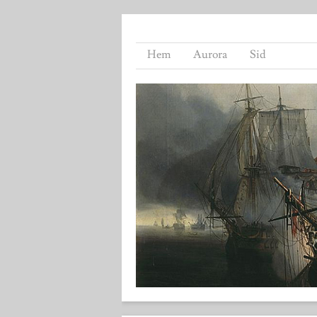
Hem
Aurora
Sid