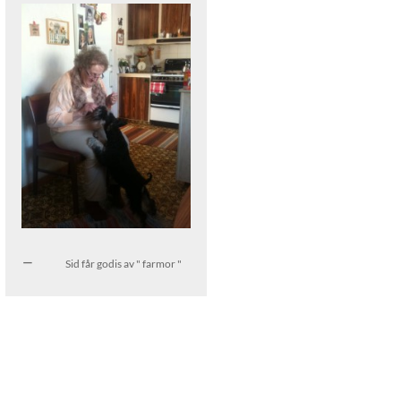
Sid får godis av " farmor "