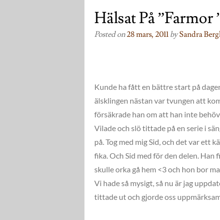
Hälsat På ”farmor 
Posted on
28 mars, 2011
by
Sandra Berg
Kunde ha fått en bättre start på dagen
älsklingen nästan var tvungen att ko
försäkrade han om att han inte beh
Vilade och slö tittade på en serie i sän
på. Tog med mig Sid, och det var ett 
fika. Och Sid med för den delen. Han f
skulle orka gå hem <3 och hon bor m
Vi hade så mysigt, så nu är jag uppdat
tittade ut och gjorde oss uppmärksam