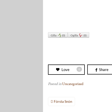
Gilla
(
0
)
Ogilla
(
0
)
Love
Share
0
Posted in
Uncategorized
Inläggsnavigering
Första Snön