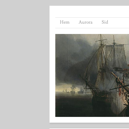
Hem
Aurora
Sid